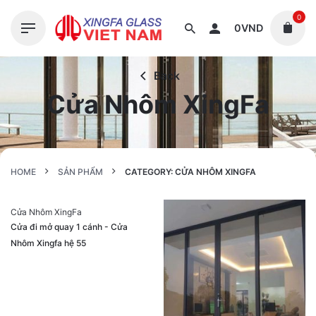
S
0
k
0
VND
i
p
Back
t
Cửa Nhôm XingFa
o
c
o
n
t
HOME
SẢN PHẨM
CATEGORY: CỬA NHÔM XINGFA
e
n
Cửa Nhôm XingFa
t
Cửa đi mở quay 1 cánh - Cửa
Nhôm Xingfa hệ 55