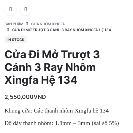
SẢN PHẨM
CỬA NHÔM XINGFA
CỬA ĐI MỞ TRƯỢT 3 CÁNH 3 RAY NHÔM XINGFA HỆ 134
IN STOCK
Cửa Đi Mở Trượt 3
Cánh 3 Ray Nhôm
Xingfa Hệ 134
2,550,000
VND
Khung cửa: Các thanh nhôm Xingfa hệ 134
Độ dày thanh nhôm: 1.8mm – 3mm (sai số 5%)