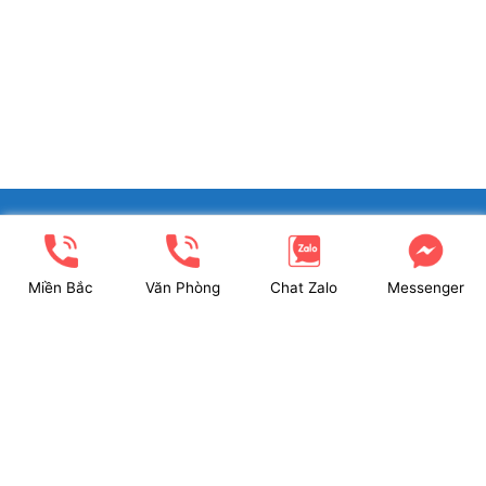
Cửa Nhôm XingFa
XINGFA GLASS VIỆT NAM JSC
2,550,000
VND
Miền Bắc
Văn Phòng
Chat Zalo
Messenger
Showroom: Số 40 Ngõ 41 Đông Tác, P.Kim Liên, Q.Đống Đa,
TP.Hà Nội. (có chỗ để xe ô tô 2 chiều)
Tel: 024.6253 9923 – Hotline: 0979 672 960
ĐT Trực Showroom: 0948373988
Mã số thuế: 0106844324