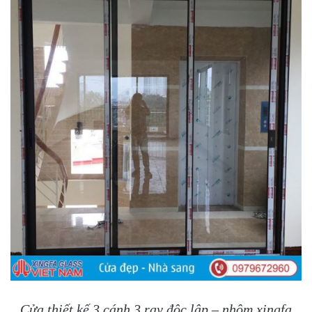
Cửa thiết kế 3 cánh 3 ray độc lập – nhôm xingfa