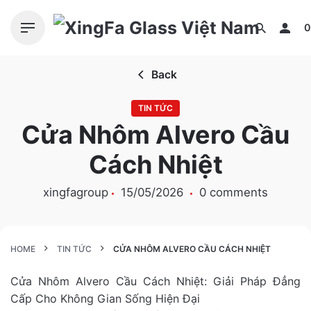
S
k
0
i
p
Back
t
o
TIN TỨC
c
Cửa Nhôm Alvero Cầu
o
n
Cách Nhiệt
t
e
xingfagroup
15/05/2026
0 comments
n
t
HOME
TIN TỨC
CỬA NHÔM ALVERO CẦU CÁCH NHIỆT
Cửa Nhôm Alvero Cầu Cách Nhiệt: Giải Pháp Đẳng
Cấp Cho Không Gian Sống Hiện Đại