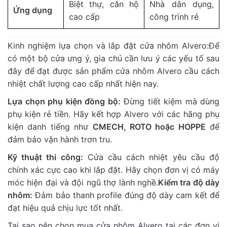
Biệt thự, căn hộ
Nhà dân dụng,
Ứng dụng
cao cấp
công trình rẻ
Kinh nghiệm lựa chọn và lắp đặt cửa nhôm Alvero:Để
có một bộ cửa ưng ý, gia chủ cần lưu ý các yếu tố sau
đây để đạt được sản phẩm cửa nhôm Alvero cầu cách
nhiệt chất lượng cao cấp nhất hiện nay.
Lựa chọn phụ kiện đồng bộ:
Đừng tiết kiệm mà dùng
phụ kiện rẻ tiền. Hãy kết hợp Alvero với các hãng phụ
kiện danh tiếng như
CMECH, ROTO hoặc HOPPE
để
đảm bảo vận hành trơn tru.
Kỹ thuật thi công:
Cửa cầu cách nhiệt yêu cầu độ
chính xác cực cao khi lắp đặt. Hãy chọn đơn vị có máy
móc hiện đại và đội ngũ thợ lành nghề.
Kiểm tra độ dày
nhôm:
Đảm bảo thanh profile đúng độ dày cam kết để
đạt hiệu quả chịu lực tốt nhất.
Tại sao nên chọn mua cửa nhôm Alvero tại các đơn vị