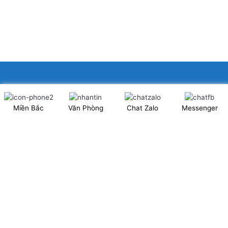
XINGFA GLASS VIỆT NAM JSC
Miền Bắc
Văn Phòng
Chat Zalo
Messenger
Showroom: Số 40 Ngõ 41 Đông Tác, P.Kim Liên, Q.Đống Đa,
TP.Hà Nội. (có chỗ để xe ô tô 2 chiều)
Tel: 024.6253 9923 – Hotline: 0979 672 960
ĐT Trực Showroom: 0948373988
Mã số thuế: 0106844324
Nhà máy: Thanh Hà, Thanh Oai, Hà Nội.
Website: www.xingfagroup.com.vn