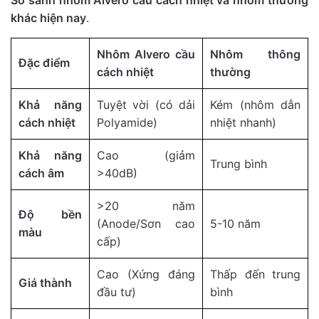
So sánh nhôm Alvero cầu cách nhiệt và nhôm thường
khác hiện nay
.
Nhôm Alvero cầu
Nhôm thông
Đặc điểm
cách nhiệt
thường
Khả năng
Tuyệt vời (có dải
Kém (nhôm dẫn
cách nhiệt
Polyamide)
nhiệt nhanh)
Khả năng
Cao (giảm
Trung bình
cách âm
>40dB)
>20 năm
Độ bền
(Anode/Sơn cao
5-10 năm
màu
cấp)
Cao (Xứng đáng
Thấp đến trung
Giá thành
đầu tư)
bình