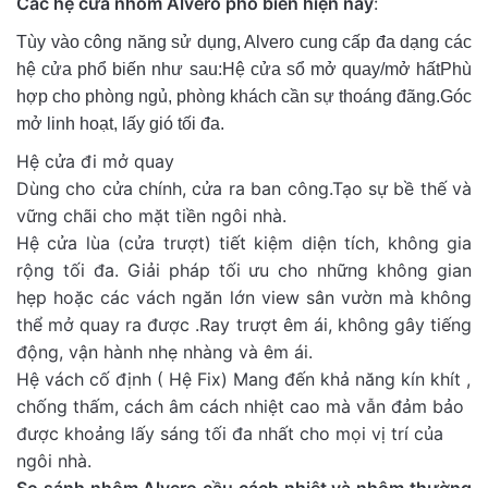
Các hệ cửa nhôm Alvero phổ biến hiện nay
:
Tùy vào công năng sử dụng, Alvero cung cấp đa dạng các
hệ cửa phổ biến như sau:
Hệ cửa sổ mở quay/mở hất
Phù
hợp cho phòng ngủ, phòng khách cần sự thoáng đãng.
Góc
mở linh hoạt, lấy gió tối đa.
Hệ cửa đi mở quay
Dùng cho cửa chính, cửa ra ban công.
Tạo sự bề thế và
vững chãi cho mặt tiền ngôi nhà.
Hệ cửa lùa (cửa trượt) tiết kiệm diện tích, không gia
rộng tối đa.
Giải pháp tối ưu cho những không gian
hẹp hoặc các vách ngăn lớn view sân vườn mà không
thể mở quay ra được .
Ray trượt êm ái, không gây tiếng
động, vận hành nhẹ nhàng và êm ái.
Hệ vách cố định ( Hệ Fix) Mang đến khả năng kín khít ,
chống thấm, cách âm cách nhiệt cao mà vẫn đảm bảo
được khoảng lấy sáng tối đa nhất cho mọi vị trí của
ngôi nhà.