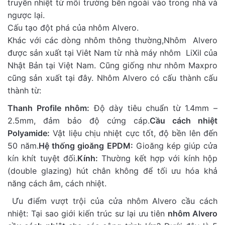
truyền nhiệt từ môi trường bên ngoài vào trong nhà và
ngược lại.
Cấu tạo đột phá của nhôm Alvero.
Khác với các dòng nhôm thông thường,Nhôm Alvero
được sản xuất tại Viêt Nam từ nhà máy nhôm LiXil của
Nhật Bản tại Việt Nam. Cũng giống như nhôm Maxpro
cũng sản xuất tại đây. Nhôm Alvero có cấu thành cấu
thành từ:
Thanh Profile nhôm:
Độ dày tiêu chuẩn từ 1.4mm –
2.5mm, đảm bảo độ cứng cáp.
Cầu cách nhiệt
Polyamide:
Vật liệu chịu nhiệt cực tốt, độ bền lên đến
50 năm.
Hệ thống gioăng EPDM:
Gioăng kép giúp cửa
kín khít tuyệt đối.
Kính:
Thường kết hợp với kính hộp
(double glazing) hút chân không để tối ưu hóa khả
năng cách âm, cách nhiệt.
Ưu điểm vượt trội của cửa nhôm Alvero cầu cách
nhiệt: Tại sao giới kiến trúc sư lại ưu tiên
nhôm Alvero