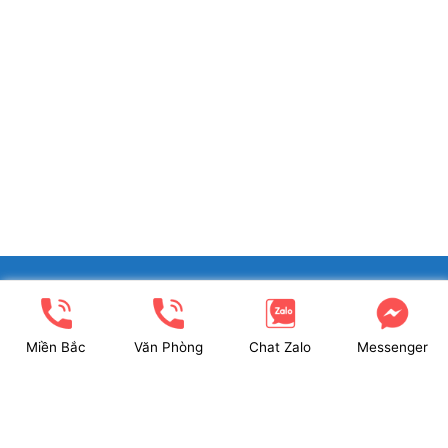
Cửa Nhựa Lõi Thép uPVC
XINGFA GLASS VIỆT NAM JSC
1,350,000
VND
Miền Bắc
Văn Phòng
Chat Zalo
Messenger
Showroom: Số 40 Ngõ 41 Đông Tác, P.Kim Liên, Q.Đống Đa,
TP.Hà Nội. (có chỗ để xe ô tô 2 chiều)
Tel: 024.6253 9923 – Hotline: 0979 672 960