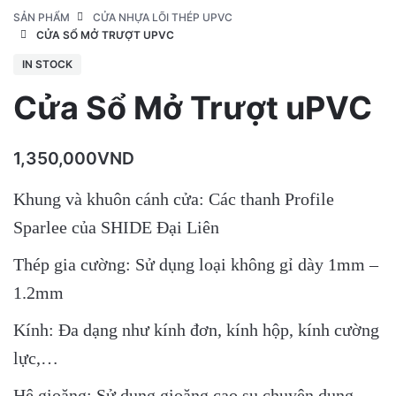
SẢN PHẨM
CỬA NHỰA LÕI THÉP UPVC
CỬA SỔ MỞ TRƯỢT UPVC
IN STOCK
Cửa Sổ Mở Trượt uPVC
1,350,000
VND
Khung và khuôn cánh cửa: Các thanh Profile
Sparlee của SHIDE Đại Liên
Thép gia cường: Sử dụng loại không gỉ dày 1mm –
1.2mm
Kính: Đa dạng như kính đơn, kính hộp, kính cường
lực,…
Hệ gioăng: Sử dụng gioăng cao su chuyên dụng