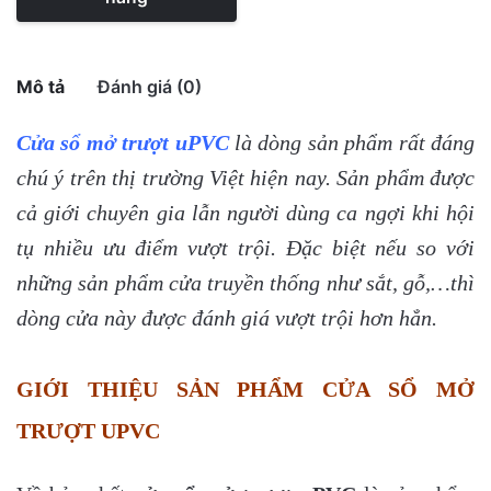
Mô tả
Đánh giá (0)
Cửa sổ mở trượt uPVC
là dòng sản phẩm rất đáng
There are no reviews yet.
chú ý trên thị trường Việt hiện nay. Sản phẩm được
Only logged in customers who have purchased this
cả giới chuyên gia lẫn người dùng ca ngợi khi hội
product may leave a review.
tụ nhiều ưu điểm vượt trội. Đặc biệt nếu so với
những sản phẩm cửa truyền thống như sắt, gỗ,…thì
dòng cửa này được đánh giá vượt trội hơn hẳn.
GIỚI THIỆU SẢN PHẨM CỬA SỔ MỞ
TRƯỢT UPVC