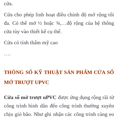
cửa.
Cửa cho phép linh hoạt điều chỉnh độ mở rộng tối
đa. Có thể mở ½ hoặc ¾,…độ rộng của hệ thống
cửa tùy vào thiết kế cụ thể.
Cửa có tính thẩm mỹ cao
….
THÔNG SỐ KỸ THUẬT SẢN PHẨM CỬA SỔ
MỞ TRƯỢT UPVC
Cửa sổ mở trượt uPVC
được ứng dụng rộng rãi từ
công trình bình dân đến công trình thường xuyên
chịu gió bão. Như ghi nhận các công trình càng eo