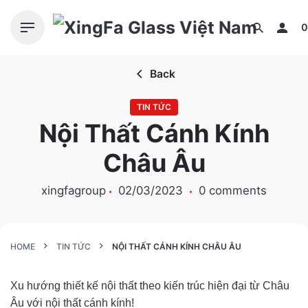
S
k
0
i
p
Back
t
o
TIN TỨC
c
Nội Thất Cánh Kính
o
n
Châu Âu
t
e
xingfagroup
02/03/2023
0 comments
n
t
HOME
TIN TỨC
NỘI THẤT CÁNH KÍNH CHÂU ÂU
Xu hướng thiết kế nội thất theo kiến trúc hiện đại từ Châu
Âu với nội thất cánh kính!