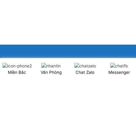
XINGFA GLASS VIỆT NAM JSC
Miền Bắc
Văn Phòng
Chat Zalo
Messenger
Showroom: Số 40 Ngõ 41 Đông Tác, P.Kim Liên, Q.Đống Đa,
TP.Hà Nội. (có chỗ để xe ô tô 2 chiều)
Tel: 024.6253 9923 – Hotline: 0979 672 960
ĐT Trực Showroom: 0948373988
Mã số thuế: 0106844324
Nhà máy: Thanh Hà, Thanh Oai, Hà Nội.