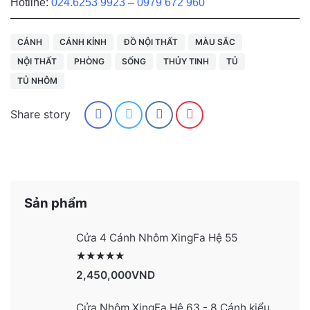
Hotline:
024.6253 9923
–
0979 672 960
CÁNH
CÁNH KÍNH
ĐỒ NỘI THẤT
MÀU SẮC
NỘI THẤT
PHÒNG
SỐNG
THỦY TINH
TỦ
TỦ NHÔM
Share story
Sản phẩm
Cửa 4 Cánh Nhôm XingFa Hệ 55
Được xếp hạng
2991
5 sao
2,450,000
VND
Cửa Nhôm XingFa Hệ 63 - 8 Cánh kiểu