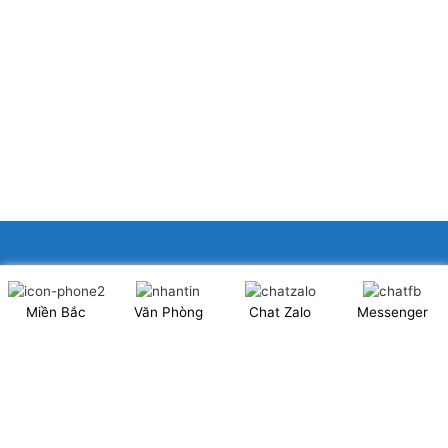
XINGFA GLASS VIỆT NAM JSC
Miền Bắc
Văn Phòng
Chat Zalo
Messenger
Showroom: Số 40 Ngõ 41 Đông Tác, P.Kim Liên, Q.Đống Đa,
TP.Hà Nội. (có chỗ để xe ô tô 2 chiều)
Tel: 024.6253 9923 – Hotline: 0979 672 960
ĐT Trực Showroom: 0948373988