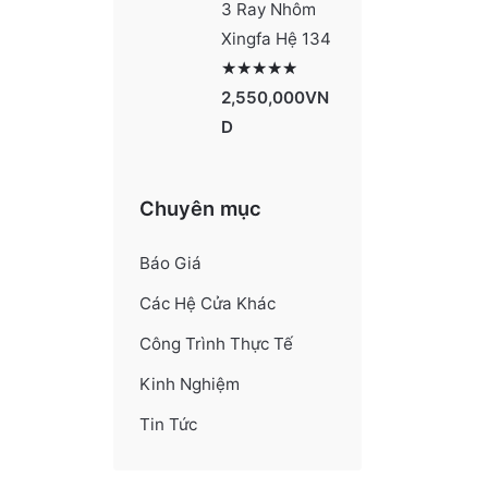
3 Ray Nhôm
Xingfa Hệ 134
Được xếp hạng
4130
5 sao
2,550,000
VN
D
Chuyên mục
Báo Giá
Các Hệ Cửa Khác
Công Trình Thực Tế
Kinh Nghiệm
Tin Tức