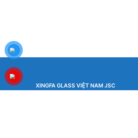
XINGFA GLASS VIỆT NAM JSC
Showroom: Số 40 Ngõ 41 Đông Tác, P.Kim Liên,
Q.Đống Đa, TP.Hà Nội. (có chỗ để xe ô tô 2 chiều)
Tel: 024.6253 9923 – Hotline: 0979 672 960
ĐT Trực Showroom: 0948373988