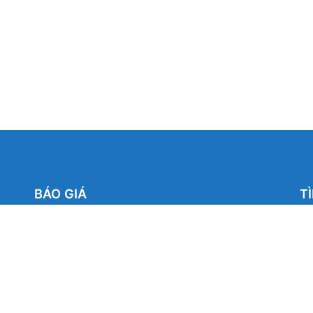
BÁO GIÁ
T
Báo Giá Cửa Nhôm Xingfa
Báo Giá Cửa Nhôm Hopo Nhập Khẩu Đồng Bộ
Báo Giá Cửa Nhôm Roto Cao Cấp Germany
Báo Giá Cửa Nhôm Cầu Cách Nhiệt