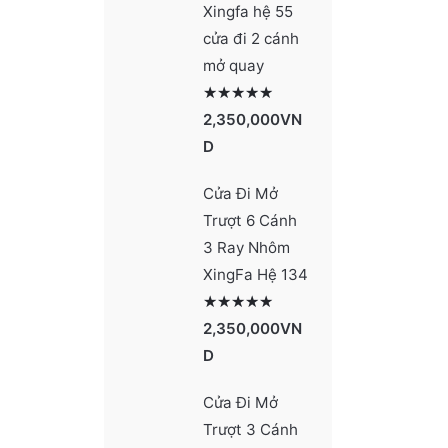
Xingfa hệ 55
cửa đi 2 cánh
mở quay
Được xếp hạng
2977
5 sao
2,350,000
VN
D
Cửa Đi Mở
Trượt 6 Cánh
3 Ray Nhôm
XingFa Hệ 134
Được xếp hạng
4131
5 sao
2,350,000
VN
D
Cửa Đi Mở
Trượt 3 Cánh