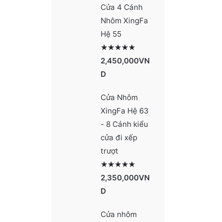
Cửa 4 Cánh
Nhôm XingFa
Hệ 55
Được xếp hạng
2991
5 sao
2,450,000
VN
D
Cửa Nhôm
XingFa Hệ 63
- 8 Cánh kiểu
cửa đi xếp
trượt
Được xếp hạng
2990
5 sao
2,350,000
VN
D
Cửa nhôm