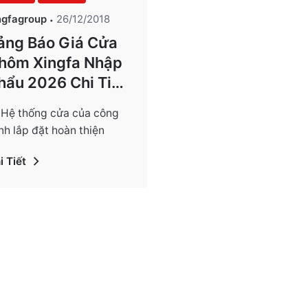
ngfagroup
26/12/2018
ảng Báo Giá Cửa
hôm Xingfa Nhập
hẩu 2026 Chi Tiết
hất
 thống cửa của công
ình lắp đặt hoàn thiện
ược xem…
i Tiết