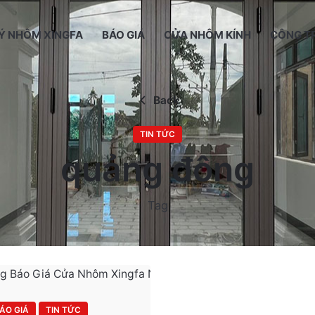
LÝ NHÔM XINGFA
BÁO GIÁ
CỬA NHÔM KÍNH
CÔNG TR
Back
TIN TỨC
quảng đông
Tag
ÁO GIÁ
TIN TỨC