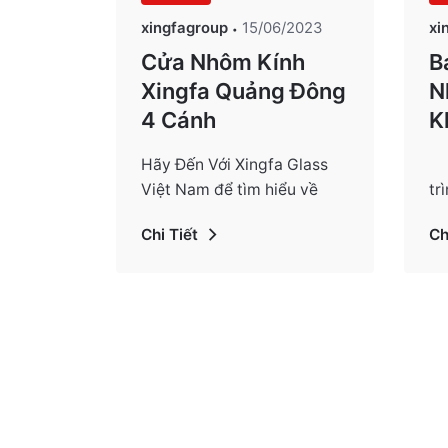
xingfagroup
15/06/2023
xi
Cửa Nhôm Kính
B
Xingfa Quảng Đông
N
4 Cánh
K
N
Hãy Đến Với Xingfa Glass
Hệ
Việt Nam để tìm hiểu về
tr
cửa nhôm kính…
đ
Chi Tiết
Ch