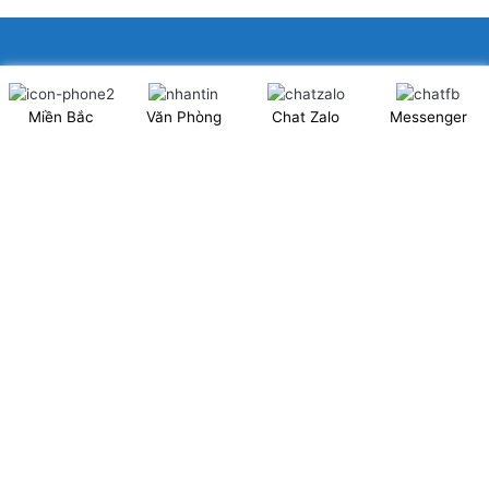
XINGFA GLASS VIỆT NAM JSC
Miền Bắc
Văn Phòng
Chat Zalo
Messenger
Showroom: Số 40 Ngõ 41 Đông Tác, P.Kim Liên, Q.Đống Đa,
TP.Hà Nội. (có chỗ để xe ô tô 2 chiều)
Tel: 024.6253 9923 – Hotline: 0979 672 960
ĐT Trực Showroom: 0948373988
Mã số thuế: 0106844324
Nhà máy: Thanh Hà, Thanh Oai, Hà Nội.
Website: www.xingfagroup.com.vn
Email:
xingfagroup.com.vn@gmail.com