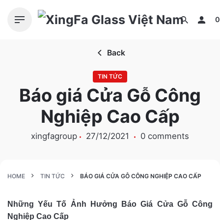
S
k
0
i
p
Back
t
o
TIN TỨC
c
Báo giá Cửa Gỗ Công
o
n
Nghiệp Cao Cấp
t
e
xingfagroup
27/12/2021
0 comments
n
t
HOME
TIN TỨC
BÁO GIÁ CỬA GỖ CÔNG NGHIỆP CAO CẤP
Những Yếu Tố Ảnh Hưởng Báo Giá Cửa Gỗ Công
Nghiệp Cao Cấp