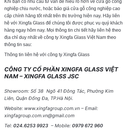
Khi bạn có nhu cầu tư vấn để hiểu rõ hơn về cửa gỗ công
nghiệp chịu nước, hoặc báo giá cửa gỗ công nghiệp cao
cấp chính hãng tốt nhất trên thị trường hiện nay. Hãy liên
hệ với Xingfa Glass để chúng tôi được phục vụ quý khách
hàng ngay hôm nay. Mọi thông tin chi tiết hãy liên hệ theo
địa chỉ duy nhất về công ty Xingfa Glass Việt Nam theo
thông tin sau:
Thông tin liên hệ với công ty Xingfa Glass
CÔNG TY CỔ PHẦN XINGFA GLASS VIỆT
NAM – XINGFA GLASS JSC
Showroom: Số 38 Ngõ 41 Đông Tác, Phường Kim
Liên, Quận Đống Đa, TP.Hà Nội.
Website: www.xingfagroup.com.vn – Email:
xingfagroup.com.vn@gmail.com
Tel:
024.6253 9923
– Mobile:
0979 672 960