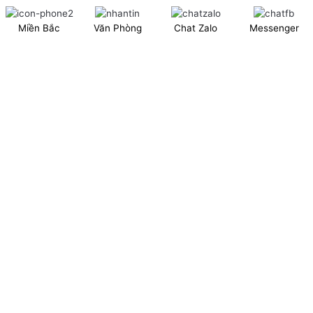
XINGFA GLASS VIỆT NAM JSC
Miền Bắc
Văn Phòng
Chat Zalo
Messenger
Showroom: Số 40 Ngõ 41 Đông Tác, P.Kim Liên, Q.Đống Đa,
TP.Hà Nội. (có chỗ để xe ô tô 2 chiều)
Tel: 024.6253 9923 – Hotline: 0979 672 960
ĐT Trực Showroom: 0948373988
Mã số thuế: 0106844324
Nhà máy: Thanh Hà, Thanh Oai, Hà Nội.
Website: www.xingfagroup.com.vn
Email:
xingfagroup.com.vn@gmail.com