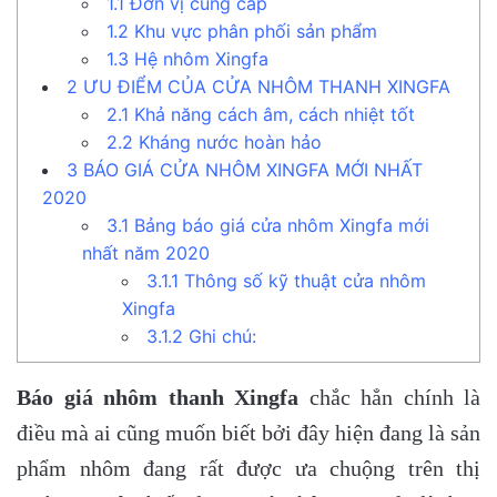
1.1
Đơn vị cung cấp
1.2
Khu vực phân phối sản phẩm
1.3
Hệ nhôm Xingfa
2
ƯU ĐIỂM CỦA CỬA NHÔM THANH XINGFA
2.1
Khả năng cách âm, cách nhiệt tốt
2.2
Kháng nước hoàn hảo
3
BÁO GIÁ CỬA NHÔM XINGFA MỚI NHẤT
2020
3.1
Bảng báo giá cửa nhôm Xingfa mới
nhất năm 2020
3.1.1
Thông số kỹ thuật cửa nhôm
Xingfa
3.1.2
Ghi chú:
Báo giá nhôm thanh Xingfa
chắc hẳn chính là
điều mà ai cũng muốn biết bởi đây hiện đang là sản
phẩm nhôm đang rất được ưa chuộng trên thị