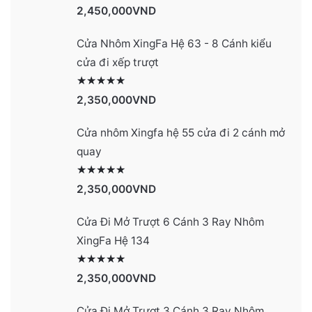
Được xếp hạng
2991
5 sao
2,450,000
VND
Cửa Nhôm XingFa Hệ 63 - 8 Cánh kiểu
cửa đi xếp trượt
Được xếp hạng
2990
5 sao
2,350,000
VND
Cửa nhôm Xingfa hệ 55 cửa đi 2 cánh mở
quay
Được xếp hạng
2977
5 sao
2,350,000
VND
Cửa Đi Mở Trượt 6 Cánh 3 Ray Nhôm
XingFa Hệ 134
Được xếp hạng
4131
5 sao
2,350,000
VND
Cửa Đi Mở Trượt 3 Cánh 3 Ray Nhôm