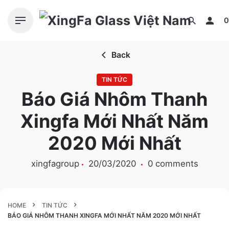
S
k
0
i
p
Back
t
o
TIN TỨC
c
Báo Giá Nhôm Thanh
o
n
Xingfa Mới Nhất Năm
t
e
2020 Mới Nhất
n
t
xingfagroup
20/03/2020
0 comments
HOME
TIN TỨC
BÁO GIÁ NHÔM THANH XINGFA MỚI NHẤT NĂM 2020 MỚI NHẤT