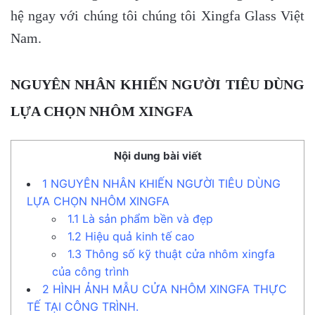
hệ ngay với chúng tôi chúng tôi Xingfa Glass Việt
Nam.
NGUYÊN NHÂN KHIẾN NGƯỜI TIÊU DÙNG
LỰA CHỌN NHÔM XINGFA
Nội dung bài viết
1
NGUYÊN NHÂN KHIẾN NGƯỜI TIÊU DÙNG
LỰA CHỌN NHÔM XINGFA
1.1
Là sản phẩm bền và đẹp
1.2
Hiệu quả kinh tế cao
1.3
Thông số kỹ thuật cửa nhôm xingfa
của công trình
2
HÌNH ẢNH MẪU CỬA NHÔM XINGFA THỰC
TẾ TẠI CÔNG TRÌNH.