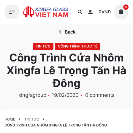
S
0
k
0
VND
i
p
Back
t
o
TIN TỨC
CÔNG TRÌNH THỰC TẾ
c
Công Trình Cửa Nhôm
o
n
Xingfa Lê Trọng Tấn Hà
t
e
Đông
n
t
xingfagroup
19/02/2020
0 comments
HOME
TIN TỨC
CÔNG TRÌNH CỬA NHÔM XINGFA LÊ TRỌNG TẤN HÀ ĐÔNG