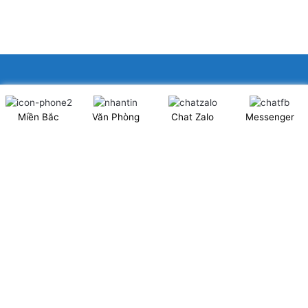
XINGFA GLASS VIỆT NAM JSC
Miền Bắc
Văn Phòng
Chat Zalo
Messenger
Showroom: Số 40 Ngõ 41 Đông Tác, P.Kim Liên, Q.Đống Đa,
TP.Hà Nội. (có chỗ để xe ô tô 2 chiều)
Tel: 024.6253 9923 – Hotline: 0979 672 960
ĐT Trực Showroom: 0948373988
Mã số thuế: 0106844324
Nhà máy: Thanh Hà, Thanh Oai, Hà Nội.
Website: www.xingfagroup.com.vn
Email:
xingfagroup.com.vn@gmail.com