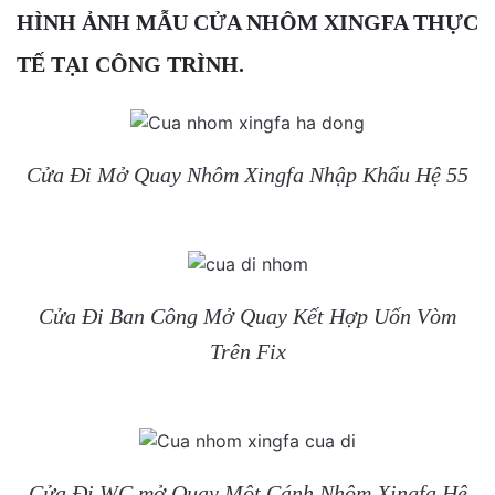
HÌNH ẢNH MẪU CỬA NHÔM XINGFA THỰC
TẾ TẠI CÔNG TRÌNH.
Cửa Đi Mở Quay Nhôm Xingfa Nhập Khẩu Hệ 55
Cửa Đi Ban Công Mở Quay Kết Hợp Uốn Vòm
Trên Fix
Cửa Đi WC mở Quay Một Cánh Nhôm Xingfa Hệ