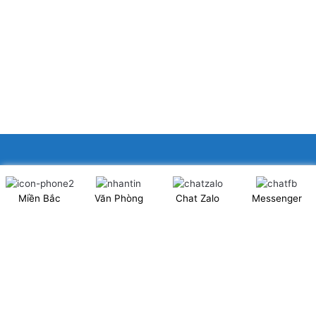
XINGFA GLASS VIỆT NAM JSC
Miền Bắc
Văn Phòng
Chat Zalo
Messenger
Showroom: Số 40 Ngõ 41 Đông Tác, P.Kim Liên, Q.Đống Đa,
TP.Hà Nội. (có chỗ để xe ô tô 2 chiều)
Tel: 024.6253 9923 – Hotline: 0979 672 960
ĐT Trực Showroom: 0948373988
Mã số thuế: 0106844324