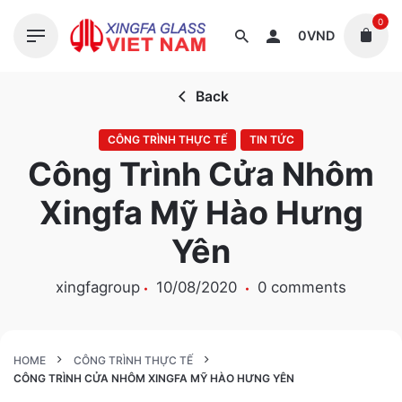
S
0
k
0
VND
i
p
Back
t
o
CÔNG TRÌNH THỰC TẾ
TIN TỨC
c
Công Trình Cửa Nhôm
o
n
Xingfa Mỹ Hào Hưng
t
e
Yên
n
t
xingfagroup
10/08/2020
0 comments
HOME
CÔNG TRÌNH THỰC TẾ
CÔNG TRÌNH CỬA NHÔM XINGFA MỸ HÀO HƯNG YÊN