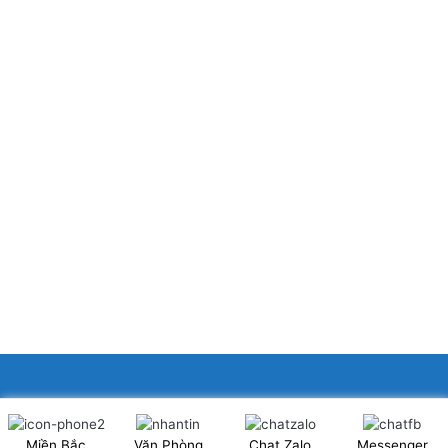
XINGFA GLASS VIỆT NAM JSC
Miền Bắc
Văn Phòng
Chat Zalo
Messenger