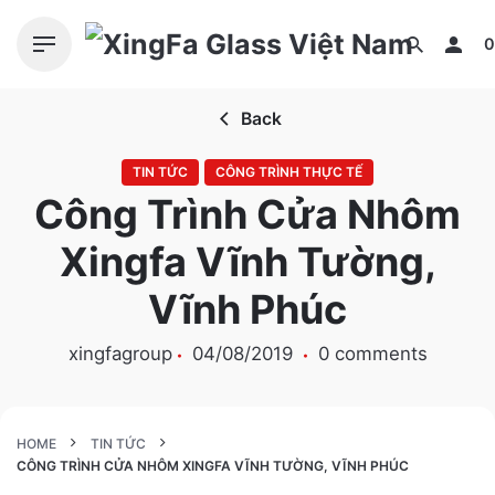
S
k
0
i
p
Back
t
o
TIN TỨC
CÔNG TRÌNH THỰC TẾ
c
Công Trình Cửa Nhôm
o
n
Xingfa Vĩnh Tường,
t
e
Vĩnh Phúc
n
t
xingfagroup
04/08/2019
0 comments
HOME
TIN TỨC
CÔNG TRÌNH CỬA NHÔM XINGFA VĨNH TƯỜNG, VĨNH PHÚC