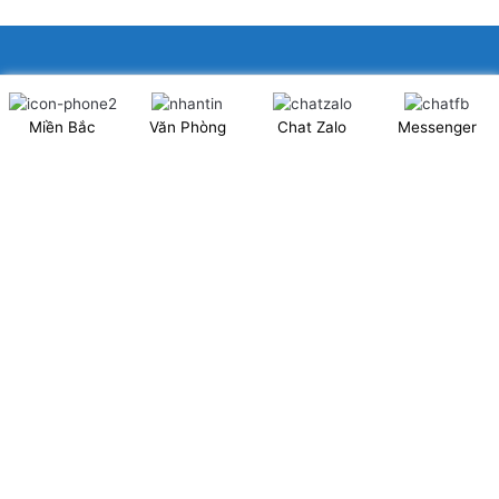
XINGFA GLASS VIỆT NAM JSC
Miền Bắc
Văn Phòng
Chat Zalo
Messenger
Showroom: Số 40 Ngõ 41 Đông Tác, P.Kim Liên, Q.Đống Đa,
TP.Hà Nội. (có chỗ để xe ô tô 2 chiều)
Tel: 024.6253 9923 – Hotline: 0979 672 960
ĐT Trực Showroom: 0948373988
Mã số thuế: 0106844324
Nhà máy: Thanh Hà, Thanh Oai, Hà Nội.
Website: www.xingfagroup.com.vn
Email:
xingfagroup.com.vn@gmail.com