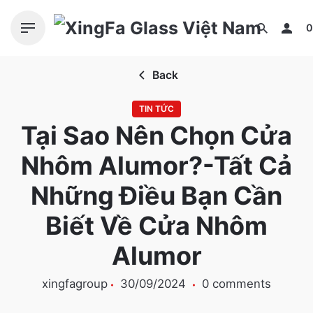
S
k
0
i
p
Back
t
o
TIN TỨC
c
Tại Sao Nên Chọn Cửa
o
n
Nhôm Alumor?-Tất Cả
t
e
Những Điều Bạn Cần
n
Biết Về Cửa Nhôm
t
Alumor
xingfagroup
30/09/2024
0 comments