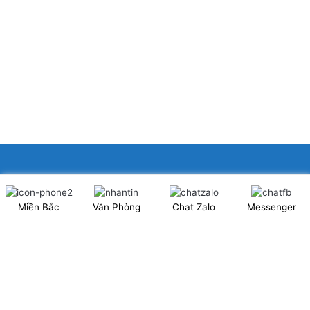
XINGFA GLASS VIỆT NAM JSC
Miền Bắc
Văn Phòng
Chat Zalo
Messenger
Showroom: Số 40 Ngõ 41 Đông Tác, P.Kim Liên, Q.Đống Đa,
TP.Hà Nội. (có chỗ để xe ô tô 2 chiều)
Tel: 024.6253 9923 – Hotline: 0979 672 960
ĐT Trực Showroom: 0948373988