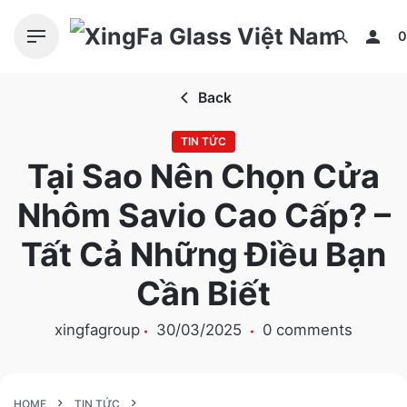
S
k
0
i
p
Back
t
o
TIN TỨC
c
Tại Sao Nên Chọn Cửa
o
n
Nhôm Savio Cao Cấp? –
t
e
Tất Cả Những Điều Bạn
n
Cần Biết
t
xingfagroup
30/03/2025
0 comments
HOME
TIN TỨC