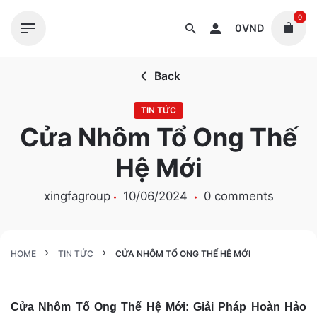
S
0
k
0
VND
i
p
Back
t
o
TIN TỨC
c
Cửa Nhôm Tổ Ong Thế
o
n
Hệ Mới
t
e
xingfagroup
10/06/2024
0 comments
n
t
HOME
TIN TỨC
CỬA NHÔM TỔ ONG THẾ HỆ MỚI
Cửa Nhôm Tổ Ong Thế Hệ Mới: Giải Pháp Hoàn Hảo