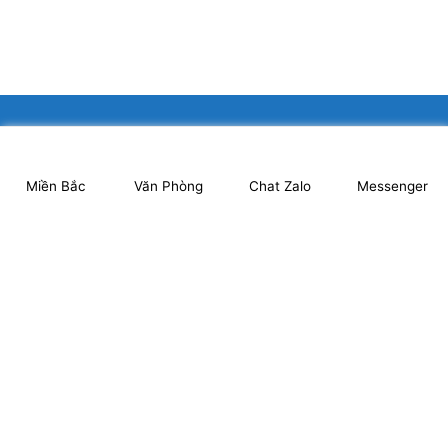
XINGFA GLASS VIỆT NAM JSC
Miền Bắc
Văn Phòng
Chat Zalo
Messenger
Showroom: Số 40 Ngõ 41 Đông Tác, P.Kim Liên, Q.Đống Đa,
TP.Hà Nội. (có chỗ để xe ô tô 2 chiều)
Tel: 024.6253 9923 – Hotline: 0979 672 960
ĐT Trực Showroom: 0948373988
Mã số thuế: 0106844324
Nhà máy: Thanh Hà, Thanh Oai, Hà Nội.
Website: www.xingfagroup.com.vn
Email:
xingfagroup.com.vn@gmail.com