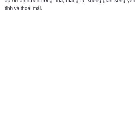
độ ổn định bên trong nhà, mang lại không gian sống yên
tĩnh và thoải mái.