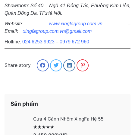
Showroom: Số 40 – Ngõ 41 Đông Tác, Phường Kim Liên,
Quận Đống Đa, TP.Hà Nội.
Website:
www.xingfagroup.com.vn
–
Email:
xingfagroup.com.vn@gmail.com
Hotline:
024.6253 9923
–
0979 672 960
Share story
Sản phẩm
Cửa 4 Cánh Nhôm XingFa Hệ 55
Được xếp hạng
2991
5 sao