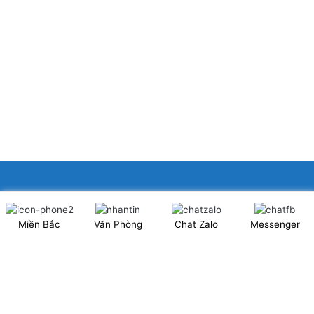
XINGFA GLASS VIỆT NAM JSC
Miền Bắc
Văn Phòng
Chat Zalo
Messenger
Showroom: Số 40 Ngõ 41 Đông Tác, P.Kim Liên, Q.Đống Đa,
TP.Hà Nội. (có chỗ để xe ô tô 2 chiều)
Tel: 024.6253 9923 – Hotline: 0979 672 960
ĐT Trực Showroom: 0948373988