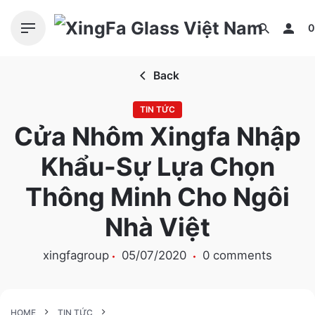
S
k
0
i
p
Back
t
o
TIN TỨC
c
Cửa Nhôm Xingfa Nhập
o
n
Khẩu-Sự Lựa Chọn
t
e
Thông Minh Cho Ngôi
n
Nhà Việt
t
xingfagroup
05/07/2020
0 comments
HOME
TIN TỨC