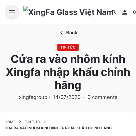
S
k
0
i
p
Back
t
o
TIN TỨC
c
Cửa ra vào nhôm kính
o
n
Xingfa nhập khẩu chính
t
e
hãng
n
t
xingfagroup
14/07/2020
0 comments
HOME
TIN TỨC
CỬA RA VÀO NHÔM KÍNH XINGFA NHẬP KHẨU CHÍNH HÃNG