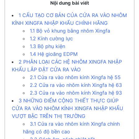
Nội dung bài viết
1
CẤU TẠO CƠ BẢN CỦA CỬA RA VÀO NHÔM
KÍNH XINGFA NHẬP KHẨU CHÍNH HÃNG
1.1
Bộ vỏ khung bằng nhôm Xingfa
1.2
Kính cường lực
1.3
Bộ phụ kiện
1.4
Hệ gioăng EDPM
2
PHÂN LOẠI CÁC HỆ NHÔM XINGFA NHẬP
KHẨU LẮP ĐẶT CỬA RA VÀO
2.1
Cửa ra vào nhôm kính Xingfa hệ 55
2.2
Cửa ra vào nhôm kính Xingfa hệ 63
2.3
Cửa ra vào nhôm kính Xingfa hệ 93
3
NHỮNG ĐIỂM CỘNG THIẾT THỰC GIÚP
CỬA RA VÀO NHÔM KÍNH XINGFA NHẬP KHẨU
VƯỢT BẬC TRÊN THỊ TRƯỜNG
3.1
Cửa ra vào nhôm kính Xingfa chính
hãng có độ bền cao