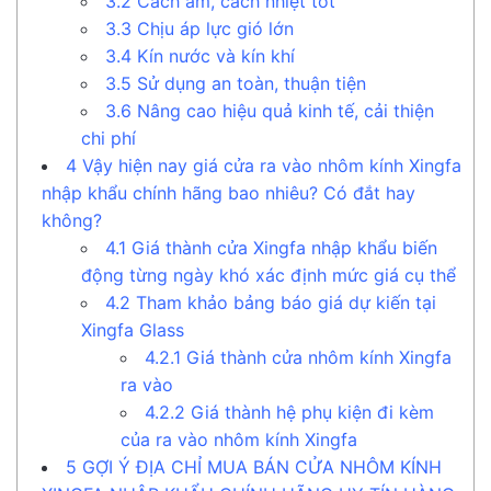
3.2
Cách âm, cách nhiệt tốt
3.3
Chịu áp lực gió lớn
3.4
Kín nước và kín khí
3.5
Sử dụng an toàn, thuận tiện
3.6
Nâng cao hiệu quả kinh tế, cải thiện
chi phí
4
Vậy hiện nay giá cửa ra vào nhôm kính Xingfa
nhập khẩu chính hãng bao nhiêu? Có đắt hay
không?
4.1
Giá thành cửa Xingfa nhập khẩu biến
động từng ngày khó xác định mức giá cụ thể
4.2
Tham khảo bảng báo giá dự kiến tại
Xingfa Glass
4.2.1
Giá thành cửa nhôm kính Xingfa
ra vào
4.2.2
Giá thành hệ phụ kiện đi kèm
của ra vào nhôm kính Xingfa
5
GỢI Ý ĐỊA CHỈ MUA BÁN CỬA NHÔM KÍNH