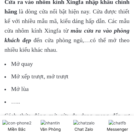
Cửa ra vào nhôm kính Xingfa nhập khẩu chính
hãng
là dòng cửa nổi bật hiện nay. Cửa được thiết
kế với nhiều mẫu mã, kiểu dáng hấp dẫn. Các mẫu
cửa nhôm kính Xingfa từ
mẫu cửa ra vào phòng
khách đẹp
đến cửa phòng ngủ,…có thể mở theo
nhiều kiểu khác nhau.
Mở quay
Mở xếp trượt, mở trượt
Mở lùa
…..
Cách thức đóng mở cửa đa dạng mang đến sự
thuận tiện, linh hoạt cao cho người dùng. Hơn nữa
Miền Bắc
Văn Phòng
Chat Zalo
Messenger