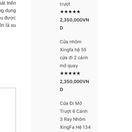
t triển
trượt
ứng dụng
Được xếp hạng
5 sao
2990
iệu được
2,350,000
VN
ôn là xu
D
Cửa nhôm
Xingfa hệ 55
cửa đi 2 cánh
mở quay
Được xếp hạng
5 sao
2977
2,350,000
VN
D
Cửa Đi Mở
Trượt 6 Cánh
3 Ray Nhôm
XingFa Hệ 134