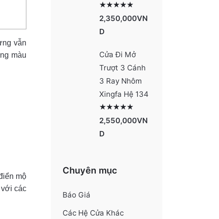
Được xếp hạng
5 sao
4131
2,350,000
VN
D
ưng vẫn
Cửa Đi Mở
tông màu
Trượt 3 Cánh
3 Ray Nhôm
Xingfa Hệ 134
Được xếp hạng
5 sao
4130
2,550,000
VN
D
Chuyên mục
 điển mộ
 với các
Báo Giá
Các Hệ Cửa Khác