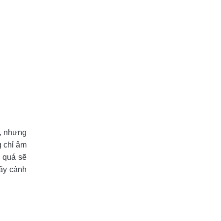
o, nhưng
g chỉ âm
g quá sẽ
ãy cánh