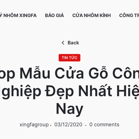
LÝ NHÔM XINGFA
BÁO GIÁ
CỬA NHÔM KÍNH
CÔNG TR
Back
TIN TỨC
op Mẫu Cửa Gỗ Cô
ghiệp Đẹp Nhất Hi
Nay
xingfagroup
03/12/2020
0 comments