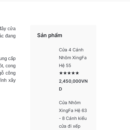
đây cửa
Sản phẩm
hác đang
Cửa 4 Cánh
Nhôm XingFa
cung cấp
Hệ 55
ót, cong
gỗ công
Được xếp hạng
5 sao
2991
ình xây
2,450,000
VN
D
Cửa Nhôm
XingFa Hệ 63
- 8 Cánh kiểu
cửa đi xếp