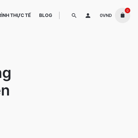
0
ÌNH THỰC TẾ
BLOG
0
VND
ng
ện