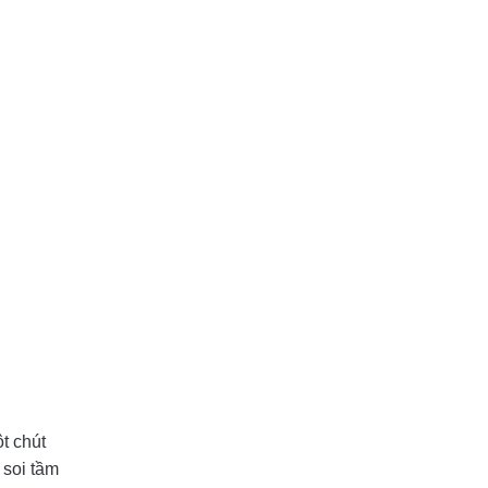
t chút
 soi tầm