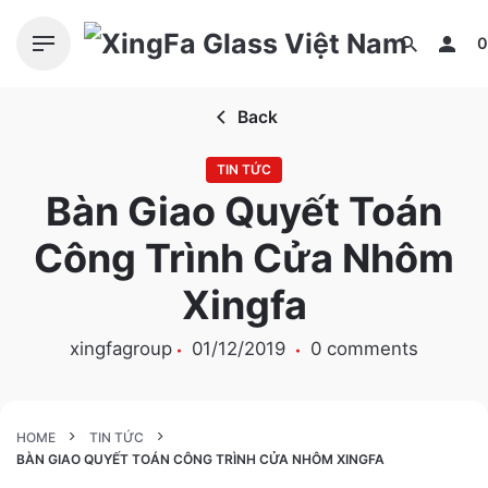
S
k
0
i
p
Back
t
o
TIN TỨC
c
Bàn Giao Quyết Toán
o
n
Công Trình Cửa Nhôm
t
e
Xingfa
n
t
xingfagroup
01/12/2019
0 comments
HOME
TIN TỨC
BÀN GIAO QUYẾT TOÁN CÔNG TRÌNH CỬA NHÔM XINGFA