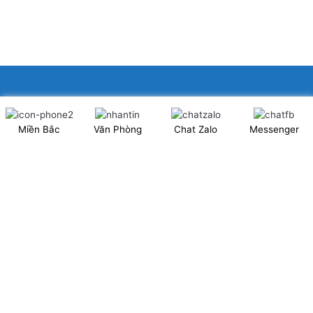
XINGFA GLASS VIỆT NAM JSC
Miền Bắc
Văn Phòng
Chat Zalo
Messenger
Showroom: Số 40 Ngõ 41 Đông Tác, P.Kim Liên, Q.Đống Đa,
TP.Hà Nội. (có chỗ để xe ô tô 2 chiều)
Tel: 024.6253 9923 – Hotline: 0979 672 960
ĐT Trực Showroom: 0948373988
Mã số thuế: 0106844324
Nhà máy: Thanh Hà, Thanh Oai, Hà Nội.
Website: www.xingfagroup.com.vn
Email:
xingfagroup.com.vn@gmail.com