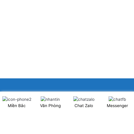
XINGFA GLASS VIỆT NAM JSC
Miền Bắc
Văn Phòng
Chat Zalo
Messenger
Showroom: Số 40 Ngõ 41 Đông Tác, P.Kim Liên, Q.Đống Đa,
TP.Hà Nội. (có chỗ để xe ô tô 2 chiều)
Tel: 024.6253 9923 – Hotline: 0979 672 960