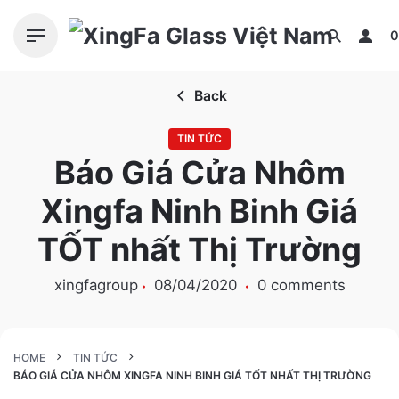
S
k
0
i
p
Back
t
o
TIN TỨC
c
Báo Giá Cửa Nhôm
o
n
Xingfa Ninh Binh Giá
t
e
TỐT nhất Thị Trường
n
t
xingfagroup
08/04/2020
0 comments
HOME
TIN TỨC
BÁO GIÁ CỬA NHÔM XINGFA NINH BINH GIÁ TỐT NHẤT THỊ TRƯỜNG