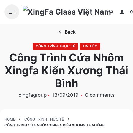
S
k
0
i
p
Back
t
o
CÔNG TRÌNH THỰC TẾ
TIN TỨC
c
Công Trình Cửa Nhôm
o
n
Xingfa Kiến Xương Thái
t
e
Bình
n
t
xingfagroup
13/09/2019
0 comments
HOME
CÔNG TRÌNH THỰC TẾ
CÔNG TRÌNH CỬA NHÔM XINGFA KIẾN XƯƠNG THÁI BÌNH