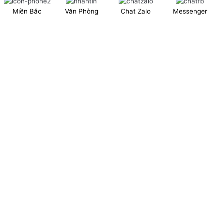
Miền Bắc
Văn Phòng
Chat Zalo
Messenger
Showroom: Số 40 Ngõ 41 Đông Tác, P.Kim Liên, Q.Đống Đa,
TP.Hà Nội. (có chỗ để xe ô tô 2 chiều)
Tel: 024.6253 9923 – Hotline: 0979 672 960
ĐT Trực Showroom: 0948373988
Mã số thuế: 0106844324
Nhà máy: Thanh Hà, Thanh Oai, Hà Nội.
Website: www.xingfagroup.com.vn
Email:
xingfagroup.com.vn@gmail.com
BÁO GIÁ