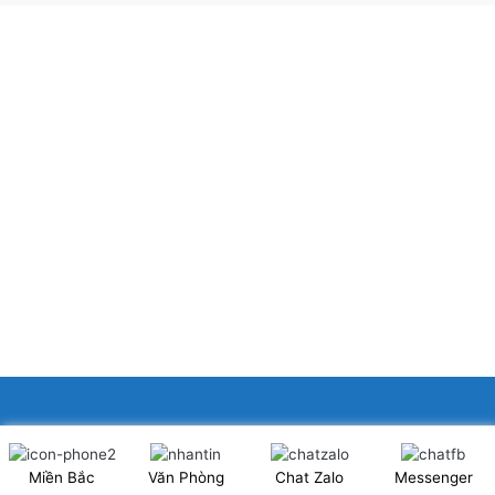
XINGFA GLASS VIỆT NAM JSC
Miền Bắc
Văn Phòng
Chat Zalo
Messenger
Showroom: Số 40 Ngõ 41 Đông Tác, P.Kim Liên, Q.Đống Đa,