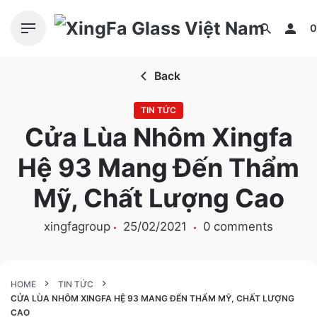
S
k
0
i
p
Back
t
o
TIN TỨC
c
Cửa Lùa Nhôm Xingfa
o
n
Hệ 93 Mang Đến Thẩm
t
e
Mỹ, Chất Lượng Cao
n
t
xingfagroup
25/02/2021
0 comments
HOME
TIN TỨC
CỬA LÙA NHÔM XINGFA HỆ 93 MANG ĐẾN THẨM MỸ, CHẤT LƯỢNG
CAO