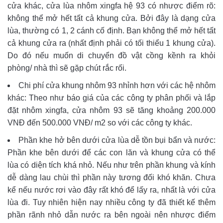
cửa khác, cửa lùa nhôm xingfa hệ 93 có nhược điểm rõ:
không thể mở hết tất cả khung cửa. Bởi đây là dạng cửa
lùa, thường có 1, 2 cánh cố định. Bạn không thể mở hết tất
cả khung cửa ra (nhất định phải có tối thiểu 1 khung cửa).
Do đó nếu muốn di chuyển đồ vật cồng kềnh ra khỏi
phòng/ nhà thì sẽ gặp chút rắc rối.
Chi phí cửa khung nhôm 93 nhỉnh hơn với các hệ nhôm
khác: Theo như báo giá của các công ty phân phối và lắp
đặt nhôm xingfa, cửa nhôm 93 sẽ tăng khoảng 200.000
VNĐ đến 500.000 VNĐ/ m2 so với các công ty khác.
Phần khe hở bên dưới cửa lùa dễ tồn bụi bẩn và nước:
Phần khe bên dưới để các con lăn và khung cửa có thể
lùa có diện tích khá nhỏ. Nếu như trên phần khung và kính
dễ dàng lau chùi thì phần này tương đối khó khăn. Chưa
kể nếu nước rơi vào đây rất khó để lấy ra, nhất là với cửa
lùa đi. Tuy nhiên hiện nay nhiều công ty đã thiết kế thêm
phần rãnh nhỏ dẫn nước ra bên ngoài nên nhược điểm