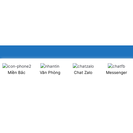
XINGFA GLASS VIỆT NAM JSC
Miền Bắc
Văn Phòng
Chat Zalo
Messenger
Showroom: Số 40 Ngõ 41 Đông Tác, P.Kim Liên, Q.Đống Đa,
TP.Hà Nội. (có chỗ để xe ô tô 2 chiều)
Tel: 024.6253 9923 – Hotline: 0979 672 960
ĐT Trực Showroom: 0948373988
Mã số thuế: 0106844324
Nhà máy: Thanh Hà, Thanh Oai, Hà Nội.