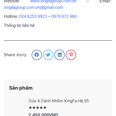
Website:
www.xingfagroup.com.vn
– Email:
xingfagroup.com.vn@gmail.com
Hotline:
024.6253 9923
–
0979 672 960
Thông tin liên hệ
Share story
Sản phẩm
Cửa 4 Cánh Nhôm XingFa Hệ 55
Được xếp hạng
2991
5 sao
2,450,000
VND