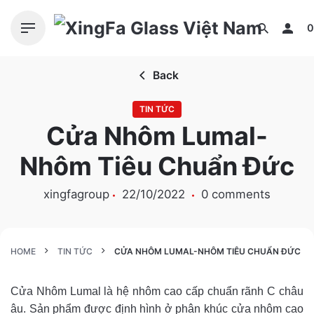
S
k
0
i
p
Back
t
o
TIN TỨC
c
Cửa Nhôm Lumal-
o
n
Nhôm Tiêu Chuẩn Đức
t
e
xingfagroup
22/10/2022
0 comments
n
t
HOME
TIN TỨC
CỬA NHÔM LUMAL-NHÔM TIÊU CHUẨN ĐỨC
Cửa Nhôm Lumal là hệ nhôm cao cấp chuẩn rãnh C châu
âu. Sản phẩm được định hình ở phân khúc cửa nhôm cao