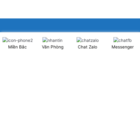
XINGFA GLASS VIỆT NAM JSC
Miền Bắc
Văn Phòng
Chat Zalo
Messenger
Showroom: Số 40 Ngõ 41 Đông Tác, P.Kim Liên, Q.Đống Đa,
TP.Hà Nội. (có chỗ để xe ô tô 2 chiều)
Tel: 024.6253 9923 – Hotline: 0979 672 960
ĐT Trực Showroom: 0948373988
Mã số thuế: 0106844324
Nhà máy: Thanh Hà, Thanh Oai, Hà Nội.
Website: www.xingfagroup.com.vn
Email:
xingfagroup.com.vn@gmail.com