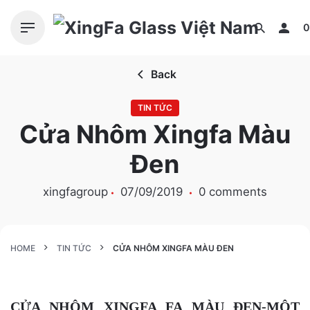
S
k
0
i
p
Back
t
o
TIN TỨC
c
Cửa Nhôm Xingfa Màu
o
n
Đen
t
e
xingfagroup
07/09/2019
0 comments
n
t
HOME
TIN TỨC
CỬA NHÔM XINGFA MÀU ĐEN
CỬA NHÔM XINGFA FA MÀU ĐEN-MỘT