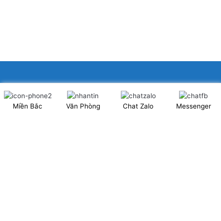
XINGFA GLASS VIỆT NAM JSC
Miền Bắc
Văn Phòng
Chat Zalo
Messenger
Showroom: Số 40 Ngõ 41 Đông Tác, P.Kim Liên, Q.Đống Đa,
TP.Hà Nội. (có chỗ để xe ô tô 2 chiều)
Tel: 024.6253 9923 – Hotline: 0979 672 960
ĐT Trực Showroom: 0948373988
Mã số thuế: 0106844324
Nhà máy: Thanh Hà, Thanh Oai, Hà Nội.
Website: www.xingfagroup.com.vn