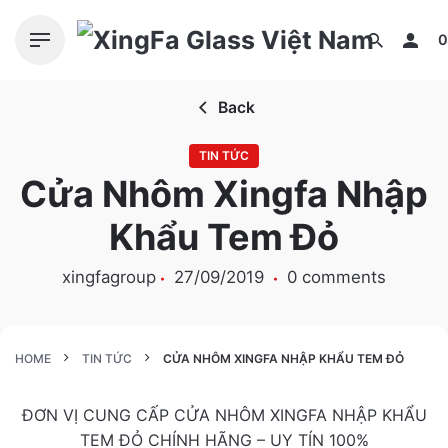
S
k
0
i
p
Back
t
o
TIN TỨC
c
Cửa Nhôm Xingfa Nhập
o
n
Khẩu Tem Đỏ
t
e
xingfagroup
27/09/2019
0 comments
n
t
HOME
TIN TỨC
CỬA NHÔM XINGFA NHẬP KHẨU TEM ĐỎ
ĐƠN VỊ CUNG CẤP CỬA NHÔM XINGFA NHẬP KHẨU
TEM ĐỎ CHÍNH HÃNG – UY TÍN 100%