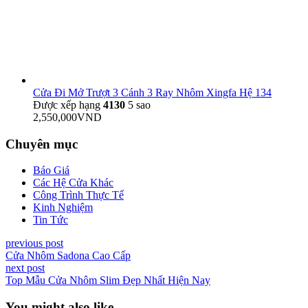
Cửa Đi Mở Trượt 3 Cánh 3 Ray Nhôm Xingfa Hệ 134
Được xếp hạng
4130
5 sao
2,550,000
VND
Chuyên mục
Báo Giá
Các Hệ Cửa Khác
Công Trình Thực Tế
Kinh Nghiệm
Tin Tức
previous post
Cửa Nhôm Sadona Cao Cấp
next post
Top Mẫu Cửa Nhôm Slim Đẹp Nhất Hiện Nay
You might also like