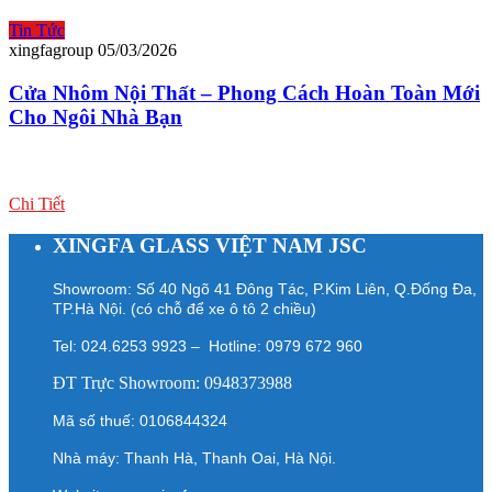
Tin Tức
xingfagroup
05/03/2026
Cửa Nhôm Nội Thất – Phong Cách Hoàn Toàn Mới
Cho Ngôi Nhà Bạn
Chi Tiết
XINGFA GLASS VIỆT NAM JSC
Showroom: Số 40 Ngõ 41 Đông Tác, P.Kim Liên, Q.Đống Đa,
TP.Hà Nội. (có chỗ để xe ô tô 2 chiều)
Tel: 024.6253 9923 – Hotline: 0979 672 960
ĐT Trực Showroom: 0948373988
Mã số thuế: 0106844324
Nhà máy: Thanh Hà, Thanh Oai, Hà Nội.