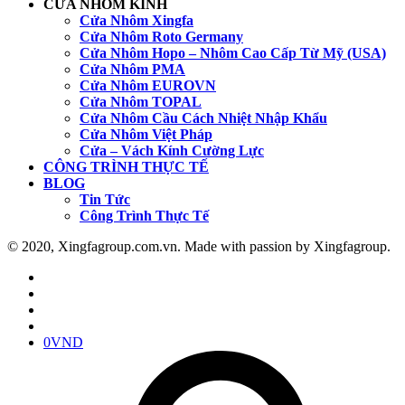
CỬA NHÔM KÍNH
Cửa Nhôm Xingfa
Cửa Nhôm Roto Germany
Cửa Nhôm Hopo – Nhôm Cao Cấp Từ Mỹ (USA)
Cửa Nhôm PMA
Cửa Nhôm EUROVN
Cửa Nhôm TOPAL
Cửa Nhôm Cầu Cách Nhiệt Nhập Khẩu
Cửa Nhôm Việt Pháp
Cửa – Vách Kính Cường Lực
CÔNG TRÌNH THỰC TẾ
BLOG
Tin Tức
Công Trình Thực Tế
© 2020, Xingfagroup.com.vn. Made with passion by Xingfagroup.
0
VND