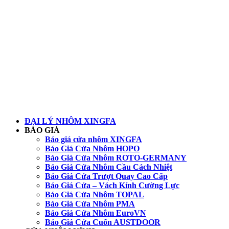
ĐẠI LÝ NHÔM XINGFA
BÁO GIÁ
Báo giá cửa nhôm XINGFA
Báo Giá Cửa Nhôm HOPO
Báo Giá Cửa Nhôm ROTO-GERMANY
Báo Giá Cửa Nhôm Cầu Cách Nhiệt
Báo Giá Cửa Trượt Quay Cao Cấp
Báo Giá Cửa – Vách Kính Cường Lực
Báo Giá Cửa Nhôm TOPAL
Báo Giá Cửa Nhôm PMA
Báo Giá Cửa Nhôm EuroVN
Báo Giá Cửa Cuốn AUSTDOOR