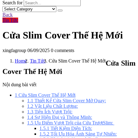
Search for
Back
Tin Tức
Cửa Slim Cover Thế Hệ Mới
xingfagroup
06/09/2025
0 comments
Home
Tin Tức
Cửa Slim Cover Thế Hệ Mới
Cửa Slim
Cover Thế Hệ Mới
Nội dung bài viết
1
Cửa Slim Cover Thế Hệ Mới
1.1
Thiết Kế Cửa Slim Cover Mở Quay:
1.2
Vật Liệu Chất Lượng:
1.3
Tiện Ích Vượt Trội:
1.4
Sự Hiện Đại và Thông Minh:
1.5
Ưu Điểm Vượt Trội của Cửa TrượtSlim:
1.5.1
Tiết Kiệm Diện Tích:
1.5.2
Tối Ưu Hóa Ánh Sáng Tự Nhiên: