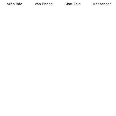
Miền Bắc
Văn Phòng
Chat Zalo
Messenger
Showroom: Số 40 Ngõ 41 Đông Tác, P.Kim Liên, Q.Đống Đa,
TP.Hà Nội. (có chỗ để xe ô tô 2 chiều)
Tel: 024.6253 9923 – Hotline: 0979 672 960
ĐT Trực Showroom: 0948373988
Mã số thuế: 0106844324
Nhà máy: Thanh Hà, Thanh Oai, Hà Nội.
Website: www.xingfagroup.com.vn
Email:
xingfagroup.com.vn@gmail.com
BÁO GIÁ