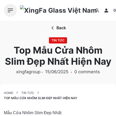
S
k
0
i
p
Back
t
o
TIN TỨC
c
Top Mẫu Cửa Nhôm
o
n
Slim Đẹp Nhất Hiện Nay
t
e
xingfagroup
15/06/2025
0 comments
n
t
HOME
TIN TỨC
TOP MẪU CỬA NHÔM SLIM ĐẸP NHẤT HIỆN NAY
Mẫu Cửa Nhôm Slim Đẹp Nhất