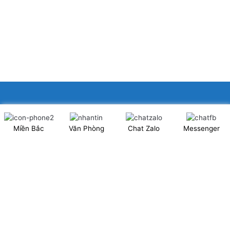
XINGFA GLASS VIỆT NAM JSC
Miền Bắc
Văn Phòng
Chat Zalo
Messenger
Showroom: Số 40 Ngõ 41 Đông Tác, P.Kim Liên, Q.Đống Đa,
TP.Hà Nội. (có chỗ để xe ô tô 2 chiều)
Tel: 024.6253 9923 – Hotline: 0979 672 960
ĐT Trực Showroom: 0948373988
Mã số thuế: 0106844324
Nhà máy: Thanh Hà, Thanh Oai, Hà Nội.