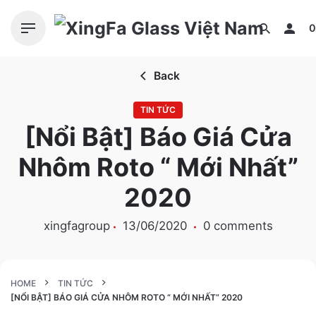
S
k
0
i
p
Back
t
o
TIN TỨC
c
[Nổi Bật] Báo Giá Cửa
o
n
Nhôm Roto “ Mới Nhất”
t
e
2020
n
t
xingfagroup
13/06/2020
0 comments
HOME
TIN TỨC
[NỔI BẬT] BÁO GIÁ CỬA NHÔM ROTO “ MỚI NHẤT” 2020