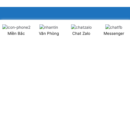
XINGFA GLASS VIỆT NAM JSC
Miền Bắc
Văn Phòng
Chat Zalo
Messenger
Showroom: Số 40 Ngõ 41 Đông Tác, P.Kim Liên, Q.Đống Đa,
TP.Hà Nội. (có chỗ để xe ô tô 2 chiều)
Tel: 024.6253 9923 – Hotline: 0979 672 960
ĐT Trực Showroom: 0948373988
Mã số thuế: 0106844324
Nhà máy: Thanh Hà, Thanh Oai, Hà Nội.
Website: www.xingfagroup.com.vn
Email:
xingfagroup.com.vn@gmail.com