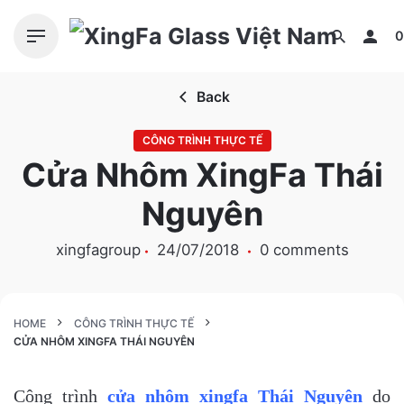
S
k
0
i
p
Back
t
o
CÔNG TRÌNH THỰC TẾ
c
Cửa Nhôm XingFa Thái
o
n
Nguyên
t
e
xingfagroup
24/07/2018
0 comments
n
t
HOME
CÔNG TRÌNH THỰC TẾ
CỬA NHÔM XINGFA THÁI NGUYÊN
Công trình
cửa nhôm xingfa Thái Nguyên
do